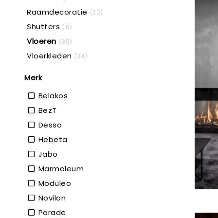
Raamdecoratie
(20)
Shutters
(11)
Vloeren
(85)
Vloerkleden
(34)
Merk
Belakos
BezT
Desso
Hebeta
Jabo
Marmoleum
Moduleo
Novilon
Parade