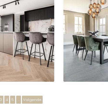
3
4
5
...
Volgende