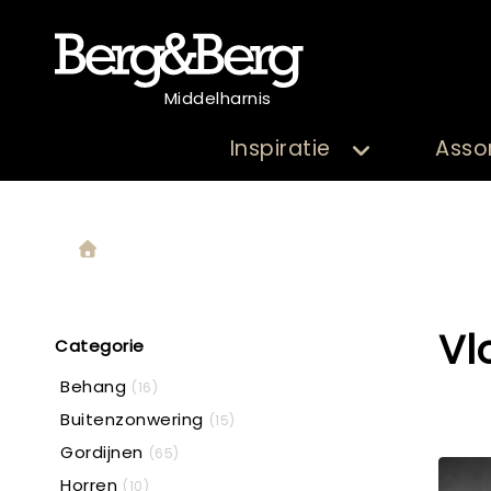
Middelharnis
Inspiratie
Asso
Vl
Categorie
Behang
(16)
Buitenzonwering
(15)
Gordijnen
(65)
Horren
(10)