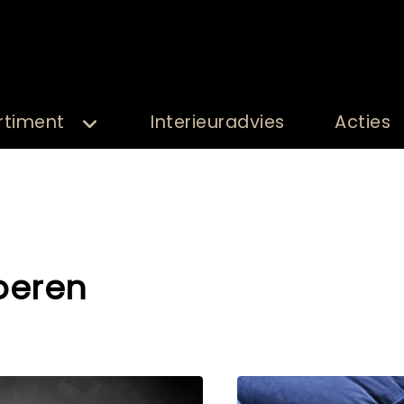
rtiment
Interieuradvies
Acties
oeren