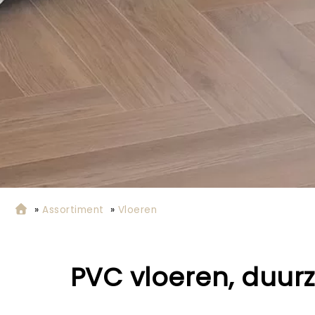
»
Assortiment
»
Vloeren
PVC vloeren, duurz