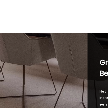
Gr
B
Het 
inte
een 