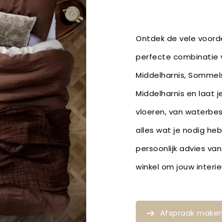
Ontdek de vele voorde
perfecte combinatie v
Middelharnis, Sommelsd
Middelharnis en laat j
vloeren, van waterbe
alles wat je nodig he
persoonlijk advies van
winkel om jouw inter
Afspraak make