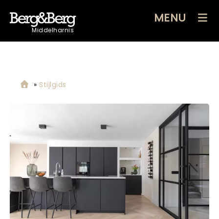
MENU
Middelharnis
»
Stijlgids