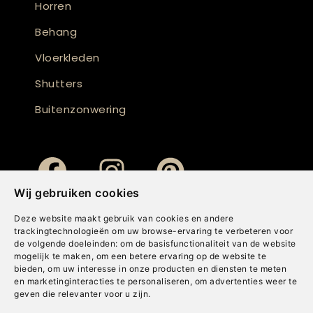
Horren
Behang
Vloerkleden
Shutters
Buitenzonwering
Wij gebruiken cookies
Deze website maakt gebruik van cookies en andere
trackingtechnologieën om uw browse-ervaring te verbeteren voor
de volgende doeleinden:
om de basisfunctionaliteit van de website
mogelijk te maken
,
om een betere ervaring op de website te
bieden
,
om uw interesse in onze producten en diensten te meten
en marketinginteracties te personaliseren
,
om advertenties weer te
geven die relevanter voor u zijn
.
Copyright © Concepts & Companies BV. Alle rechten voorbehouden.