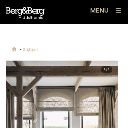
MENU
Middelharnis
»
Stijlgids
2 / 2