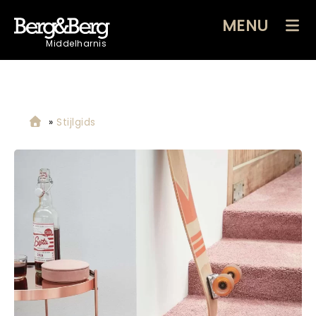
MENU
Middelharnis
»
Stijlgids