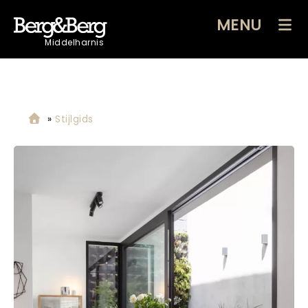
MENU
Middelharnis
»
Stijlgids