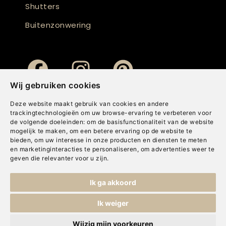
Shutters
Buitenzonwering
Wij gebruiken cookies
Deze website maakt gebruik van cookies en andere
trackingtechnologieën om uw browse-ervaring te verbeteren voor
de volgende doeleinden:
om de basisfunctionaliteit van de website
mogelijk te maken
,
om een betere ervaring op de website te
bieden
,
om uw interesse in onze producten en diensten te meten
en marketinginteracties te personaliseren
,
om advertenties weer te
geven die relevanter voor u zijn
.
Copyright © Concepts & Companies BV. Alle rechten voorbehouden.
Ik ga akkoord
Privacybeleid
|
Disclaimer
|
Cookies
Ik weiger
Wijzig mijn voorkeuren