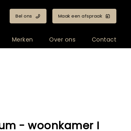
Bel ons
Maak een afspraak
Merken
Over ons
Contact
um - woonkamer I