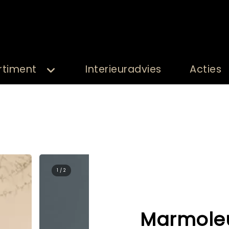
rtiment
Interieuradvies
Acties
2 / 2
Marmole