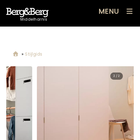
MENU
Middelharnis
»
Stijlgids
2 / 2