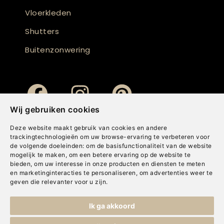
Vloerkleden
Shutters
Buitenzonwering
Wij gebruiken cookies
Deze website maakt gebruik van cookies en andere
trackingtechnologieën om uw browse-ervaring te verbeteren voor
de volgende doeleinden:
om de basisfunctionaliteit van de website
mogelijk te maken
,
om een betere ervaring op de website te
bieden
,
om uw interesse in onze producten en diensten te meten
en marketinginteracties te personaliseren
,
om advertenties weer te
geven die relevanter voor u zijn
.
Copyright © Concepts & Companies BV. Alle rechten voorbehouden.
Ik ga akkoord
Privacybeleid
|
Disclaimer
|
Cookies