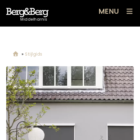
MENU
Middelharnis
»
Stijlgids