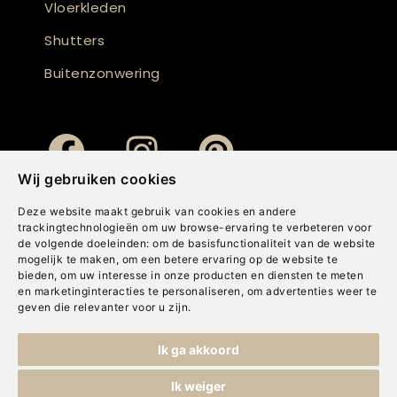
Vloerkleden
Shutters
Buitenzonwering
Wij gebruiken cookies
Deze website maakt gebruik van cookies en andere
trackingtechnologieën om uw browse-ervaring te verbeteren voor
de volgende doeleinden:
om de basisfunctionaliteit van de website
mogelijk te maken
,
om een betere ervaring op de website te
bieden
,
om uw interesse in onze producten en diensten te meten
en marketinginteracties te personaliseren
,
om advertenties weer te
geven die relevanter voor u zijn
.
Copyright © Concepts & Companies BV. Alle rechten voorbehouden.
Ik ga akkoord
Privacybeleid
|
Disclaimer
|
Cookies
Ik weiger