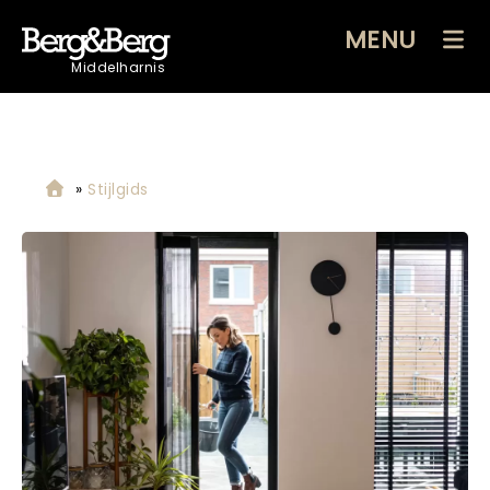
MENU
Middelharnis
»
Stijlgids