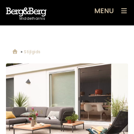
MENU
Middelharnis
»
Stijlgids