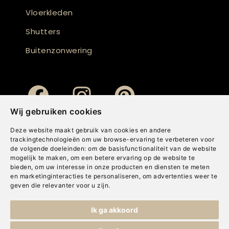
Vloerkleden
Shutters
Buitenzonwering
Wij gebruiken cookies
Deze website maakt gebruik van cookies en andere
trackingtechnologieën om uw browse-ervaring te verbeteren voor
de volgende doeleinden:
om de basisfunctionaliteit van de website
mogelijk te maken
,
om een betere ervaring op de website te
bieden
,
om uw interesse in onze producten en diensten te meten
en marketinginteracties te personaliseren
,
om advertenties weer te
geven die relevanter voor u zijn
.
Copyright © Concepts & Companies BV. Alle rechten voorbehouden.
Ik ga akkoord
Privacybeleid
|
Disclaimer
|
Cookies