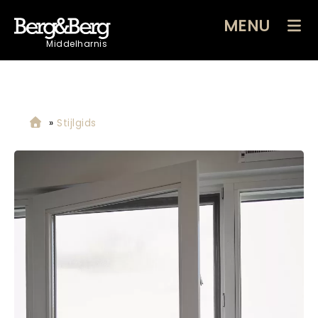
MENU
Middelharnis
»
Stijlgids