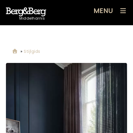
MENU
Middelharnis
»
Stijlgids