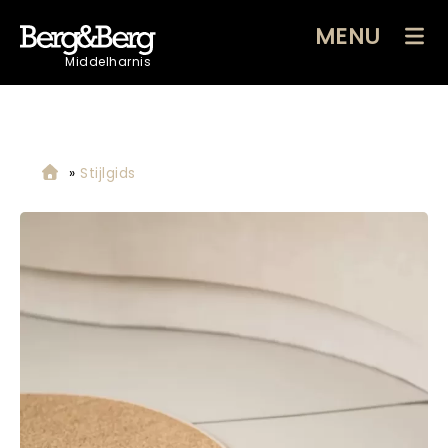
MENU
Middelharnis
»
Stijlgids