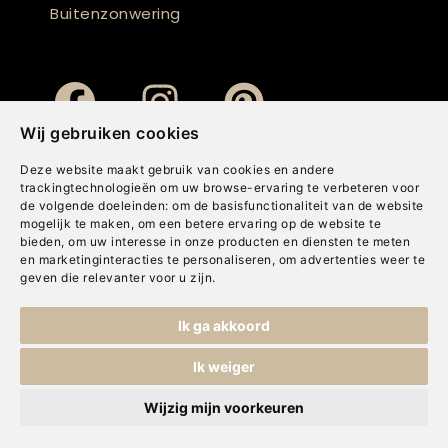
Buitenzonwering
Wij gebruiken cookies
Deze website maakt gebruik van cookies en andere
trackingtechnologieën om uw browse-ervaring te verbeteren voor
de volgende doeleinden:
om de basisfunctionaliteit van de website
mogelijk te maken
,
om een betere ervaring op de website te
bieden
,
om uw interesse in onze producten en diensten te meten
en marketinginteracties te personaliseren
,
om advertenties weer te
geven die relevanter voor u zijn
.
Copyright © Concepts & Companies BV. Alle rechten voorbehouden.
Ik ga akkoord
Privacybeleid
|
Disclaimer
|
Cookies
Ik weiger
Wijzig mijn voorkeuren