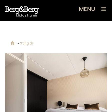
MENU
Middelharnis
»
Stijlgids