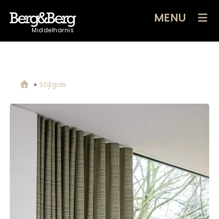
MENU
Middelharnis
»
Stijlgids