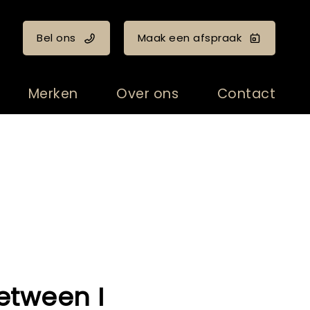
Bel ons
Maak een afspraak
Merken
Over ons
Contact
etween I