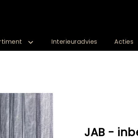
rtiment
Interieuradvies
Acties
JAB - inb