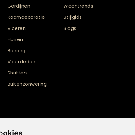
Gordijnen
Woontrends
Raamdecoratie
Stijlgids
Vloeren
Blogs
Horren
Behang
Vloerkleden
Shutters
Buitenzonwering
ij
ookies