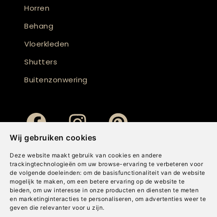
Horren
Behang
Vloerkleden
Shutters
Buitenzonwering
Wij gebruiken cookies
Deze website maakt gebruik van cookies en andere
trackingtechnologieën om uw browse-ervaring te verbeteren voor
de volgende doeleinden:
om de basisfunctionaliteit van de website
mogelijk te maken
,
om een betere ervaring op de website te
bieden
,
om uw interesse in onze producten en diensten te meten
en marketinginteracties te personaliseren
,
om advertenties weer te
geven die relevanter voor u zijn
.