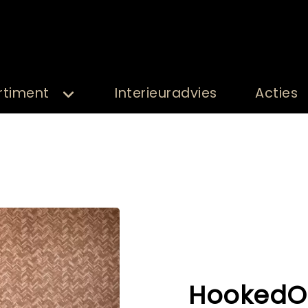
rtiment
Interieuradvies
Acties
HookedO