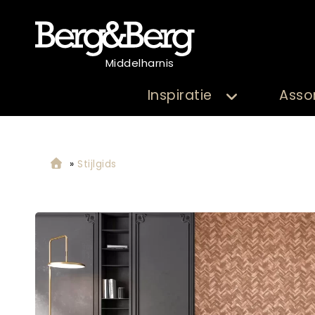
Middelharnis
Inspiratie
Asso
»
Stijlgids