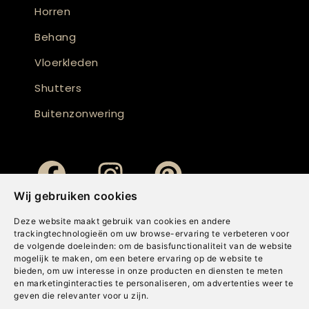
Horren
Behang
Vloerkleden
Shutters
Buitenzonwering
Wij gebruiken cookies
Deze website maakt gebruik van cookies en andere
trackingtechnologieën om uw browse-ervaring te verbeteren voor
de volgende doeleinden:
om de basisfunctionaliteit van de website
mogelijk te maken
,
om een betere ervaring op de website te
bieden
,
om uw interesse in onze producten en diensten te meten
en marketinginteracties te personaliseren
,
om advertenties weer te
geven die relevanter voor u zijn
.