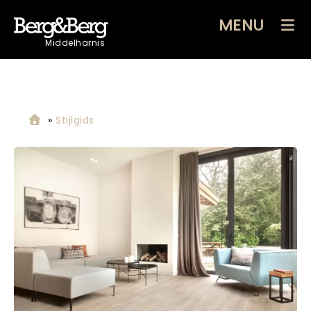
MENU
Middelharnis
»
Stijlgids