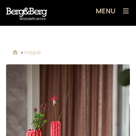
MENU
Middelharnis
»
Stijlgids