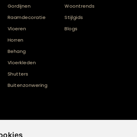
Gordijnen
Woontrends
Raamdecoratie
Stijlgids
Vloeren
Blogs
Horren
Behang
Vloerkleden
Shutters
Buitenzonwering
ij
ookies