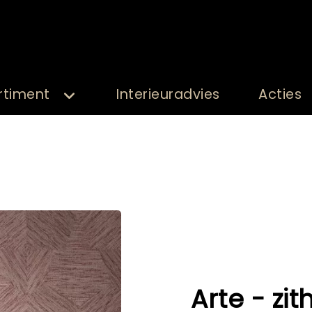
rtiment
Interieuradvies
Acties
Arte - zit