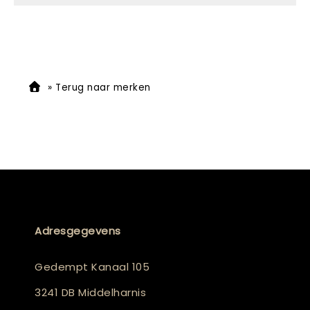
»
Terug naar merken
Adresgegevens
Gedempt Kanaal 105
3241 DB Middelharnis