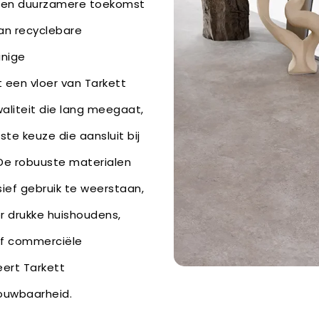
r een duurzamere toekomst
an recyclebare
inige
 een vloer van Tarkett
kwaliteit die lang meegaat,
te keuze die aansluit bij
De robuuste materialen
ief gebruik te weerstaan,
r drukke huishoudens,
of commerciële
ert Tarkett
ouwbaarheid.