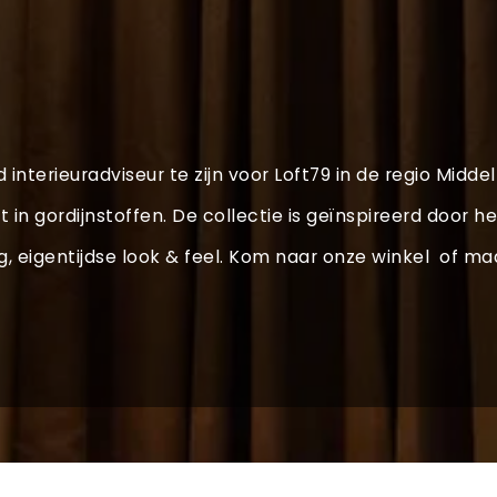
d interieuradviseur te zijn voor Loft79 in de regio Midde
t in gordijnstoffen. De collectie is geïnspireerd doo
ng, eigentijdse look & feel. Kom naar onze winkel of 