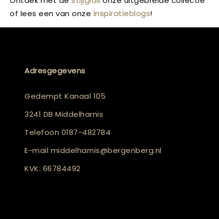
Ontdek met de
stijlgids
onze uitgebreide collectie
of lees een van onze
inspiratieblogs
!
Adresgegevens
Gedempt Kanaal 105
3241 DB Middelharnis
Telefoon
0187-482784
E-mail
middelharnis@bergenberg.nl
KVK: 66784492