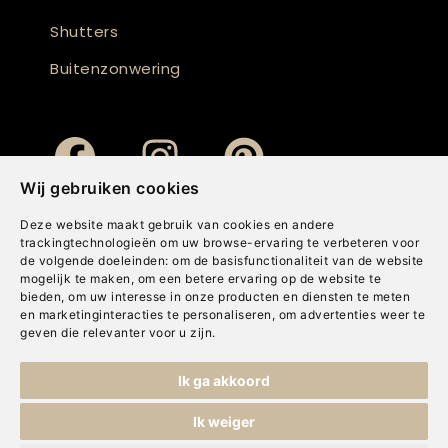
Shutters
Buitenzonwering
Wij gebruiken cookies
Deze website maakt gebruik van cookies en andere
trackingtechnologieën om uw browse-ervaring te verbeteren voor
de volgende doeleinden:
om de basisfunctionaliteit van de website
mogelijk te maken
,
om een betere ervaring op de website te
bieden
,
om uw interesse in onze producten en diensten te meten
en marketinginteracties te personaliseren
,
om advertenties weer te
geven die relevanter voor u zijn
.
Copyright © Concepts & Companies BV. Alle rechten voorbehouden.
Ik ga akkoord
Privacybeleid
|
Disclaimer
|
Cookies
Ik weiger