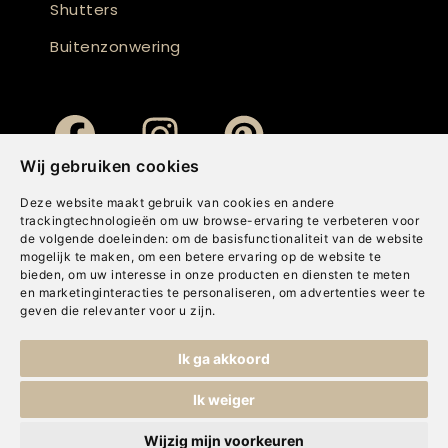
Shutters
Buitenzonwering
Wij gebruiken cookies
Deze website maakt gebruik van cookies en andere
trackingtechnologieën om uw browse-ervaring te verbeteren voor
de volgende doeleinden:
om de basisfunctionaliteit van de website
mogelijk te maken
,
om een betere ervaring op de website te
bieden
,
om uw interesse in onze producten en diensten te meten
en marketinginteracties te personaliseren
,
om advertenties weer te
geven die relevanter voor u zijn
.
Copyright © Concepts & Companies BV. Alle rechten voorbehouden.
Ik ga akkoord
Privacybeleid
|
Disclaimer
|
Cookies
Ik weiger
Wijzig mijn voorkeuren