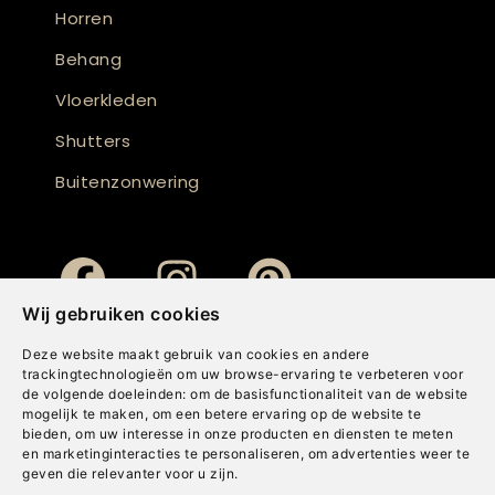
Horren
Behang
Vloerkleden
Shutters
Buitenzonwering
Wij gebruiken cookies
Deze website maakt gebruik van cookies en andere
trackingtechnologieën om uw browse-ervaring te verbeteren voor
de volgende doeleinden:
om de basisfunctionaliteit van de website
mogelijk te maken
,
om een betere ervaring op de website te
bieden
,
om uw interesse in onze producten en diensten te meten
en marketinginteracties te personaliseren
,
om advertenties weer te
geven die relevanter voor u zijn
.